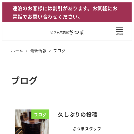
メ
連泊のお客様には割引があります。お気軽にお
イ
電話でお問い合わせください。
ン
コ
MENU
ン
テ
ホーム
最新情報
ブログ
ン
ツ
へ
ブログ
移
動
久しぶりの投稿
ブログ
さつまスタッフ