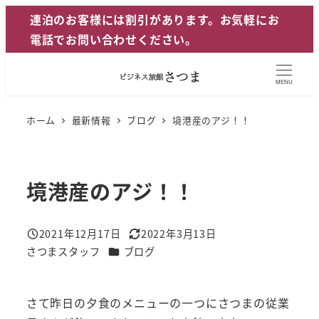
メ
連泊のお客様には割引があります。お気軽にお
イ
電話でお問い合わせください。
ン
コ
MENU
ン
テ
ホーム
最新情報
ブログ
境港産のアジ！！
ン
ツ
へ
境港産のアジ！！
移
動
2021年12月17日
2022年3月13日
投稿日
更新日
カテゴリー
さつまスタッフ
ブログ
著
者
さて昨日の夕食のメニューの一つにさつまの従業