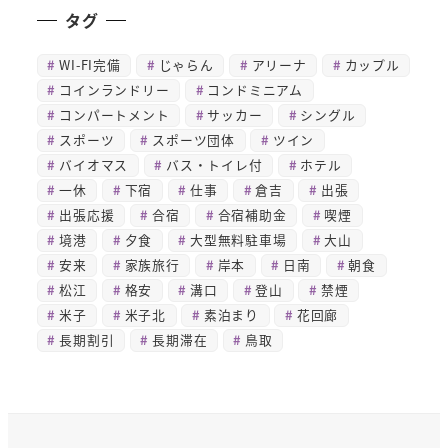
タグ
WI-FI完備
じゃらん
アリーナ
カップル
コインランドリー
コンドミニアム
コンパートメント
サッカー
シングル
スポーツ
スポーツ団体
ツイン
バイオマス
バス・トイレ付
ホテル
一休
下宿
仕事
倉吉
出張
出張応援
合宿
合宿補助金
喫煙
境港
夕食
大型無料駐車場
大山
安来
家族旅行
岸本
日南
朝食
松江
格安
溝口
登山
禁煙
米子
米子北
素泊まり
花回廊
長期割引
長期滞在
鳥取