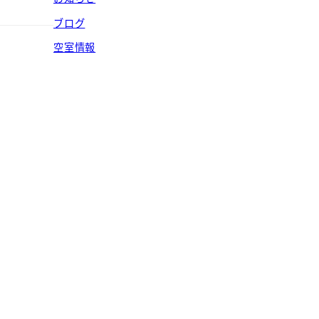
ブログ
空室情報
報
報