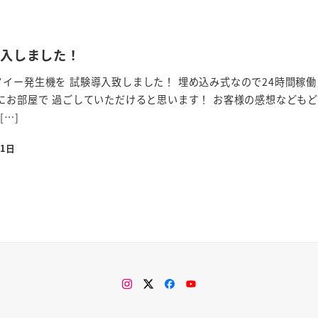
導入しました！
イー発生機を 試験導入致しました！ 埋め込み式なので24時間稼働
にお部屋で 過ごしていただけると思います！ お客様の感想なども
[…]
21日
Instagram
Twitter
Facebook
You
Tube