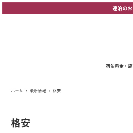
メ
連泊のお
イ
ン
コ
ン
テ
ン
ツ
宿泊料金・施
へ
移
動
ホーム
最新情報
格安
格安