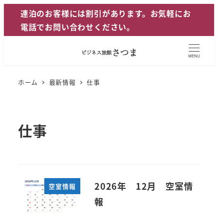
メ
連泊のお客様には割引があります。お気軽にお
イ
電話でお問い合わせください。
ン
コ
MENU
ン
テ
ホーム
最新情報
仕事
ン
ツ
へ
仕事
移
動
2026年 12月 空室情
空室情報
報