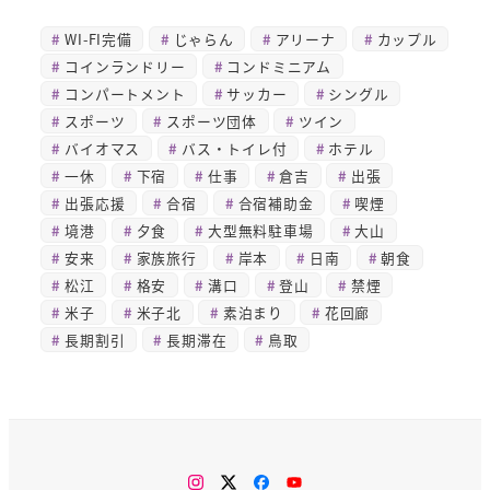
WI-FI完備
じゃらん
アリーナ
カップル
コインランドリー
コンドミニアム
コンパートメント
サッカー
シングル
スポーツ
スポーツ団体
ツイン
バイオマス
バス・トイレ付
ホテル
一休
下宿
仕事
倉吉
出張
出張応援
合宿
合宿補助金
喫煙
境港
夕食
大型無料駐車場
大山
安来
家族旅行
岸本
日南
朝食
松江
格安
溝口
登山
禁煙
米子
米子北
素泊まり
花回廊
長期割引
長期滞在
鳥取
Instagram
Twitter
Facebook
You