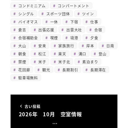
コンドミニアム
コンパートメント
シングル
スポーツ団体
ツイン
バイオマス
一休
下宿
仕事
倉吉
出張応援
出雲大社
合宿
合宿補助金
喫煙
境港
夕食
大山
安来
家族旅行
岸本
日南
朝食
松江
楽天
溝口
登山
禁煙
米子
米子北
素泊まり
花回廊
観光
長期割引
長期滞在
駐車場無料
古い投稿
2026年 10月 空室情報
…