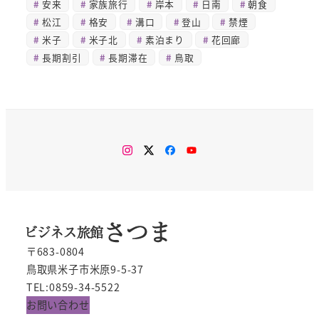
安来
家族旅行
岸本
日南
朝食
松江
格安
溝口
登山
禁煙
米子
米子北
素泊まり
花回廊
長期割引
長期滞在
鳥取
Instagram
Twitter
Facebook
You
Tube
〒683-0804
鳥取県米子市米原9-5-37
TEL:0859-34-5522
お問い合わせ