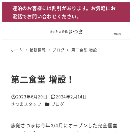
メ
連泊のお客様には割引があります。お気軽にお
イ
電話でお問い合わせください。
ン
コ
MENU
ン
テ
ホーム
最新情報
ブログ
第二食堂 増設！
ン
ツ
へ
第二食堂 増設！
移
動
2023年6月20日
2024年2月14日
投稿日
更新日
カテゴリー
さつまスタッフ
ブログ
著
者
旅館さつまは今年の4月にオープンした完全個室