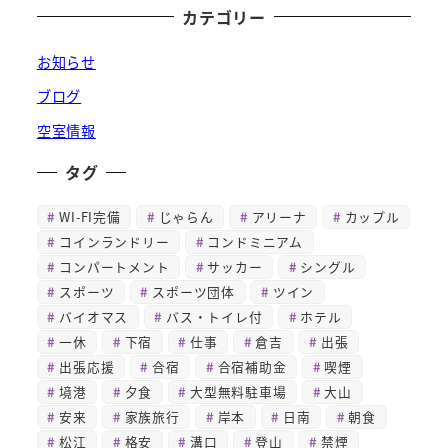
カテゴリー
お知らせ
ブログ
空室情報
タグ
WI-FI完備
じゃらん
アリーナ
カップル
コインランドリー
コンドミニアム
コンパートメント
サッカー
シングル
スポーツ
スポーツ団体
ツイン
バイオマス
バス・トイレ付
ホテル
一休
下宿
仕事
倉吉
出張
出張応援
合宿
合宿補助金
喫煙
境港
夕食
大型無料駐車場
大山
安来
家族旅行
岸本
日南
朝食
松江
格安
溝口
登山
禁煙