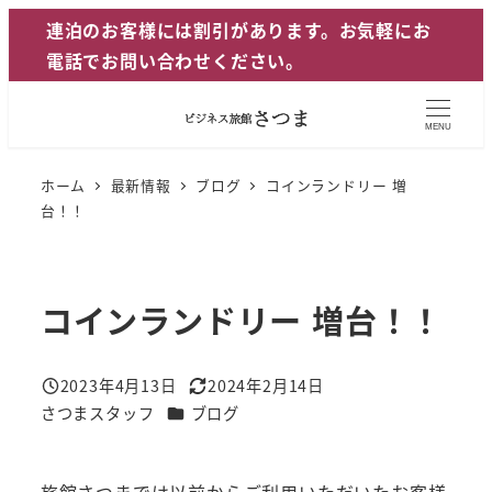
メ
連泊のお客様には割引があります。お気軽にお
イ
電話でお問い合わせください。
ン
コ
MENU
ン
テ
ホーム
最新情報
ブログ
コインランドリー 増
ン
台！！
ツ
へ
移
コインランドリー 増台！！
動
2023年4月13日
2024年2月14日
投稿日
更新日
カテゴリー
さつまスタッフ
ブログ
著
者
旅館さつまでは以前からご利用いただいたお客様