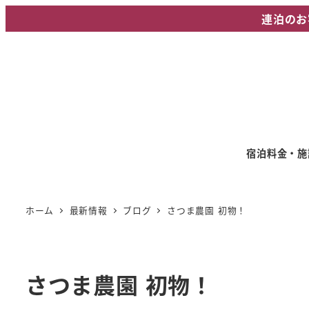
メ
連泊のお
イ
ン
コ
ン
テ
ン
ツ
宿泊料金・施
へ
移
動
ホーム
最新情報
ブログ
さつま農園 初物！
さつま農園 初物！