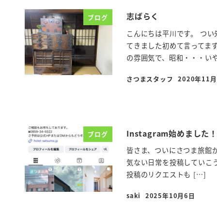
志ばらく
ブログ
こんにちは平川です。 つ
てきました初めて言ってまず
の雰囲気で、昭和・・・いや!!
さつまスタッフ
2020年11
投稿日
Instagram始めました
ブログ
皆さま、ついにさつま旅館が
気ない日常を投稿していこう
投稿のリクエストも […]
saki
2025年10月6日
投稿日