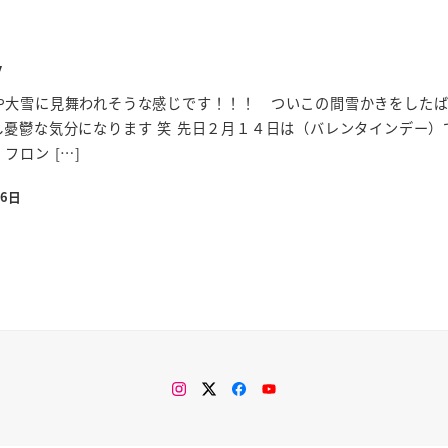
y
や大雪に見舞われそうな感じです！！！ ついこの間雪かきをした
憂鬱な気分になります 笑 先日２月１４日は（バレンタインデー）
フロン […]
16日
Instagram
Twitter
Facebook
You
Tube