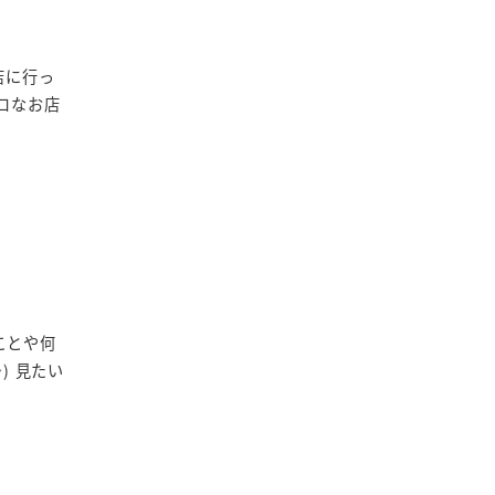
店に行っ
ロなお店
ことや何
) 見たい