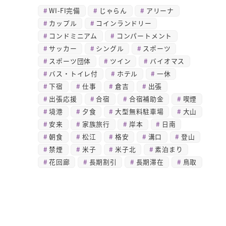
WI-FI完備
じゃらん
アリーナ
カップル
コインランドリー
コンドミニアム
コンパートメント
サッカー
シングル
スポーツ
スポーツ団体
ツイン
バイオマス
バス・トイレ付
ホテル
一休
下宿
仕事
倉吉
出張
出張応援
合宿
合宿補助金
喫煙
境港
夕食
大型無料駐車場
大山
安来
家族旅行
岸本
日南
朝食
松江
格安
溝口
登山
禁煙
米子
米子北
素泊まり
花回廊
長期割引
長期滞在
鳥取