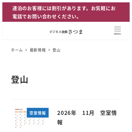
メ
連泊のお客様には割引があります。お気軽にお
イ
電話でお問い合わせください。
ン
コ
MENU
ン
テ
ホーム
最新情報
登山
ン
ツ
へ
登山
移
動
2026年 11月 空室情
空室情報
報