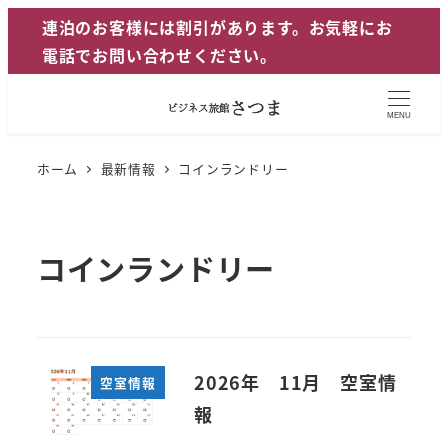
メ
連泊のお客様には割引があります。お気軽にお
イ
電話でお問い合わせください。
ン
コ
MENU
ン
テ
ホーム
最新情報
コインランドリー
ン
ツ
へ
コインランドリー
移
動
2026年 11月 空室情
空室情報
報